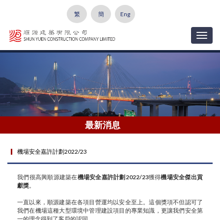
繁
簡
Eng
Togg
navig
最新消息
機場安全嘉許計劃2022/23
我們很高興順源建築在
機場安全嘉許計劃2022/23
獲得
機場安全傑出貢
獻獎
。
一直以來，順源建築在各項目營運均以安全至上。這個獎項不但認可了
我們在機場這種大型環境中管理建設項目的專業知識，更讓我們安全第
一的理念得到了客戶的認同。